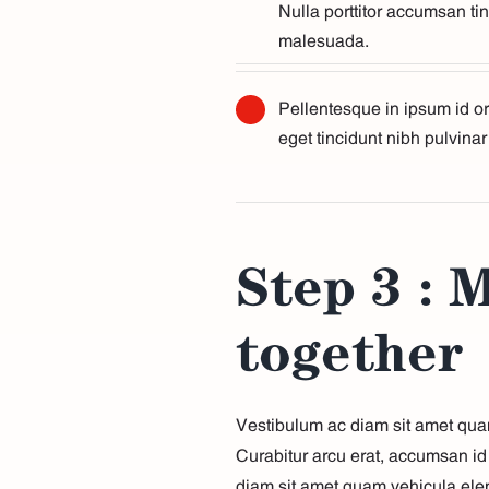
Nulla porttitor accumsan tin
malesuada.
Pellentesque in ipsum id orc
eget tincidunt nibh pulvinar
Step 3 : M
together
Vestibulum ac diam sit amet qua
Curabitur arcu erat, accumsan id 
diam sit amet quam vehicula ele