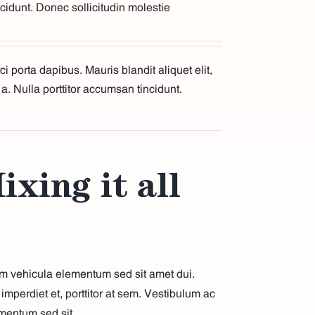
cidunt. Donec sollicitudin molestie
i porta dapibus. Mauris blandit aliquet elit,
 a. Nulla porttitor accumsan tincidunt.
ixing it all
m vehicula elementum sed sit amet dui.
imperdiet et, porttitor at sem. Vestibulum ac
mentum sed sit.