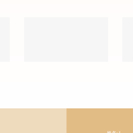
so
Our favorite non-
out
beef burger
recipes