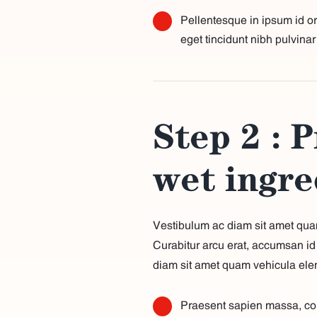
Pellentesque in ipsum id orc
eget tincidunt nibh pulvinar
Step 2 : 
wet ingre
Vestibulum ac diam sit amet qua
Curabitur arcu erat, accumsan id 
diam sit amet quam vehicula ele
Praesent sapien massa, con