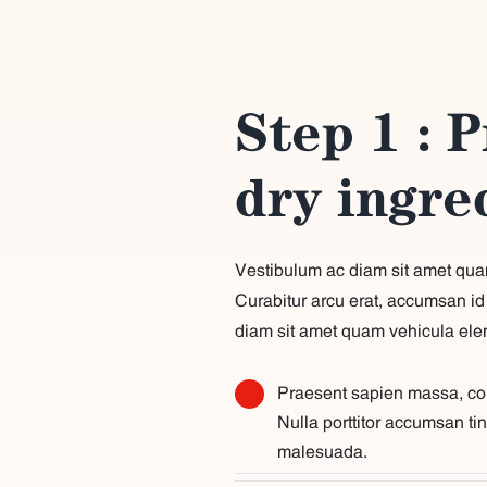
Step 1 : 
dry ingre
Vestibulum ac diam sit amet qua
Curabitur arcu erat, accumsan id 
diam sit amet quam vehicula ele
Praesent sapien massa, con
Nulla porttitor accumsan tin
malesuada.