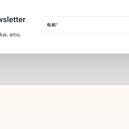
wsletter
lus, arcu.