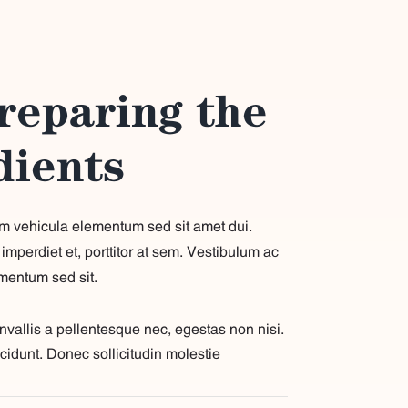
Preparing the
dients
m vehicula elementum sed sit amet dui.
imperdiet et, porttitor at sem. Vestibulum ac
mentum sed sit.
vallis a pellentesque nec, egestas non nisi.
cidunt. Donec sollicitudin molestie