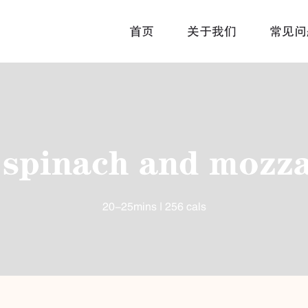
首页
关于我们
常见问
 spinach and mozza
20-25mins | 256 cals