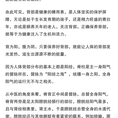
由此可见，背部是健康的晴雨表，是人体坚实的保护屏
障，无论是处于生长发育期的孩子，还是精力旺盛的青壮
年，亦或是颐养天年的老人，关注背部，正确保养背部，
就等于为健康注入了生机和活力。
背为阳，腹为阴。只要保养好背部，就能让人体的背部发
光发热，滋生出源源不断的能量。
因为人体背部分布的基本上都是阳经，脊柱是主一身阳气
的督脉所在，督脉为“阳经之海”，统摄一身之阳，全身
阳气的运行无不与之相关。
从中医的角度来看，脊背正中间是督脉，总督全身阳气。
脊背两旁是足太阳膀胱经循行的部位，膀胱经阳气最多，
且与肾经相表里，肾主水，于是膀胱经总管全身的水液代
谢。膀胱经还与其他腑脏有着紧密的联系，例如肺腧、厥