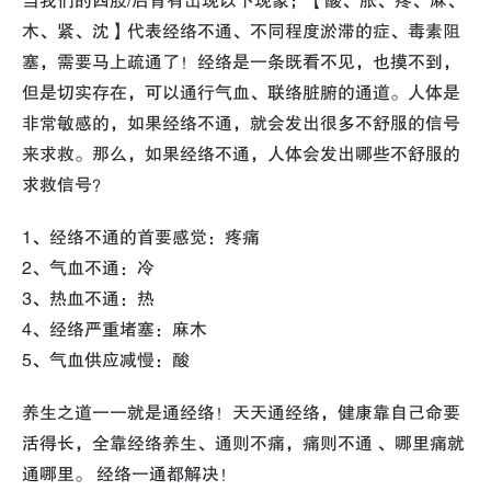
当我们的四肢/后背有出现以下现象；【酸、胀、疼、麻、
木、紧、沈】代表经络不通、不同程度淤滞的症、毒素阻
塞，需要马上疏通了！经络是一条既看不见，也摸不到，
但是切实存在，可以通行气血、联络脏腑的通道。人体是
非常敏感的，如果经络不通，就会发出很多不舒服的信号
来求救。那么，如果经络不通，人体会发出哪些不舒服的
求救信号？
1、经络不通的首要感觉：疼痛
2、气血不通：冷
3、热血不通：热
4、经络严重堵塞：麻木
5、气血供应减慢：酸
养生之道一一就是通经络！天天通经络，健康靠自己命要
活得长，全靠经络养生、通则不痛，痛则不通 、哪里痛就
通哪里。 经络一通都解决！