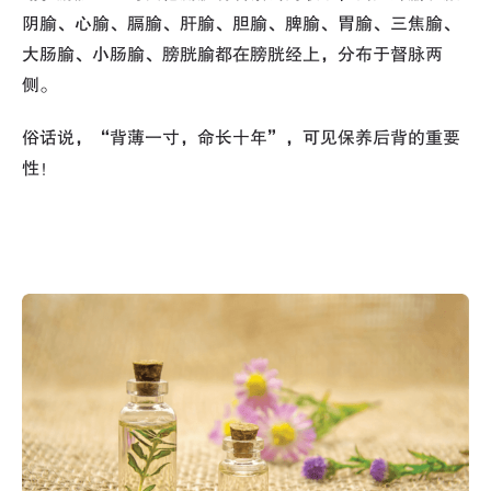
阴腧、心腧、膈腧、肝腧、胆腧、脾腧、胃腧、三焦腧、
大肠腧、小肠腧、膀胱腧都在膀胱经上，分布于督脉两
侧。
俗话说，“背薄一寸，命长十年”，可见保养后背的重要
性！